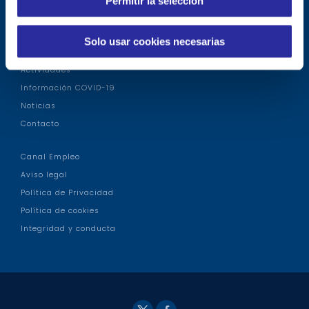
Permitir la selección
t
Tour virtual
i
m
Modelo asistencial
Solo usar cookies necesarias
i
Talleres
e
Actividades
n
Información COVID-19
t
Noticias
o
Contacto
Canal Empleo
Aviso legal
Política de Privacidad
Política de cookies
Integridad y conducta