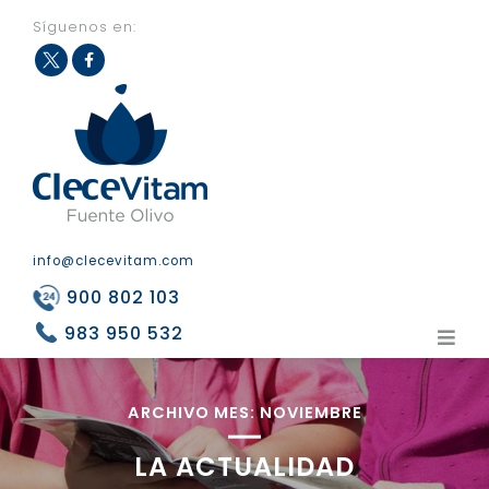
Síguenos en:
Fac
Twit
eb
ter
ook
info@clecevitam.com
900 802 103
983 950 532
ARCHIVO MES:
NOVIEMBRE
LA ACTUALIDAD