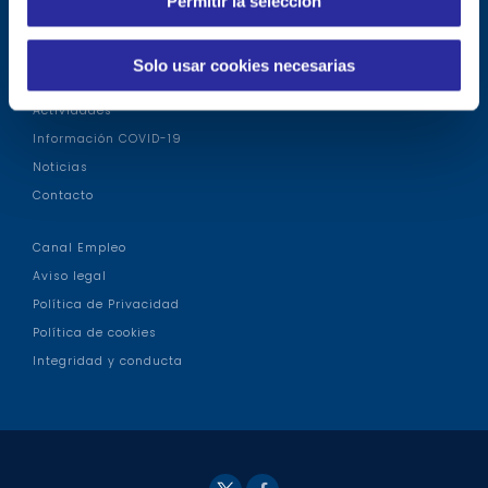
Permitir la selección
t
Tour virtual
i
m
Modelo asistencial
Solo usar cookies necesarias
i
Talleres
e
Actividades
n
Información COVID-19
t
Noticias
o
Contacto
Canal Empleo
Aviso legal
Política de Privacidad
Política de cookies
Integridad y conducta