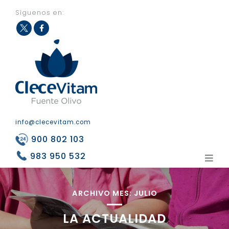
Síguenos en:
Fac
Twit
eb
ter
ook
info@clecevitam.com
900 802 103
983 950 532
ARCHIVO MES:
JULIO
LA ACTUALIDAD