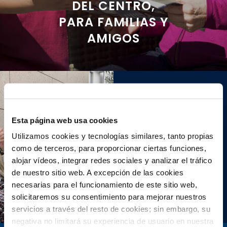
DEL CENTRO,
PARA FAMILIAS Y
AMIGOS
Recomendaciones
Esta página web usa cookies
para nuestros
Utilizamos cookies y tecnologías similares, tanto propias
como de terceros, para proporcionar ciertas funciones,
mayores en verano
alojar vídeos, integrar redes sociales y analizar el tráfico
de nuestro sitio web. A excepción de las cookies
Ver más
necesarias para el funcionamiento de este sitio web,
solicitaremos su consentimiento para mejorar nuestros
servicios a través del resto de cookies; sin embargo, su
negativa no limitará su experiencia de usuario en nuestra