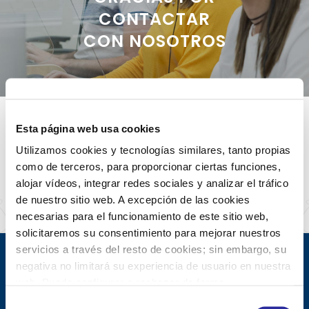
CONTACTAR
CON NOSOTROS
Esta página web usa cookies
SUS DATOS SE HAN ENVIADO
Utilizamos cookies y tecnologías similares, tanto propias
CORRECTAMENTE
como de terceros, para proporcionar ciertas funciones,
En breve nos pondremos en contacto con
alojar vídeos, integrar redes sociales y analizar el tráfico
usted.
de nuestro sitio web. A excepción de las cookies
necesarias para el funcionamiento de este sitio web,
solicitaremos su consentimiento para mejorar nuestros
servicios a través del resto de cookies; sin embargo, su
negativa no limitará su experiencia de usuario en nuestra
web. Puede configurar o rechazar de forma
personalizada su uso pulsando “Configuraciones”. Para
S