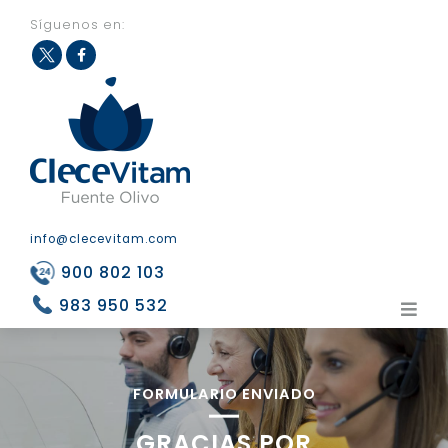
Síguenos en:
Fac
Twit
eb
ter
ook
info@clecevitam.com
900 802 103
983 950 532
FORMULARIO ENVIADO
GRACIAS POR