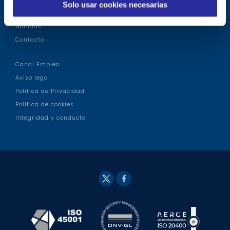
Solo usar cookies necesarias
i
Información COVID-19
e
Noticias
n
Contacto
t
o
Canal Empleo
Aviso legal
Política de Privacidad
Política de cookies
Integridad y conducta
Fac
Twit
eb
ter
ook