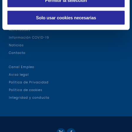
Permitir la selección
t
Tour virtual
i
m
Modelo asistencial
Solo usar cookies necesarias
i
Talleres
e
Actividades
n
Información COVID-19
t
Noticias
o
Contacto
Canal Empleo
Aviso legal
Política de Privacidad
Política de cookies
Integridad y conducta