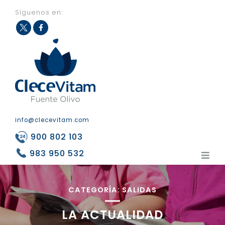
Síguenos en:
Fac
Twit
eb
ter
ook
info@clecevitam.com
900 802 103
983 950 532
CATEGORÍA:
SALIDAS
LA ACTUALIDAD