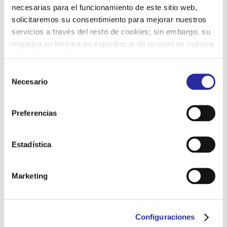
necesarias para el funcionamiento de este sitio web,
solicitaremos su consentimiento para mejorar nuestros
servicios a través del resto de cookies; sin embargo, su
Nombre
*
negativa no limitará su experiencia de usuario en nuestra
web. Puede configurar o rechazar de forma
personalizada su uso pulsando “Configuraciones”. Para
S
Correo electrónico
*
más información, puede consultar nuestra
Política de
Necesario
e
Cookies.
l
e
Preferencias
Web
c
c
i
Estadística
ó
Guarda mi nombre, correo electrónico y web en este
n
navegador para la próxima vez que comente.
Marketing
d
e
c
Configuraciones
o