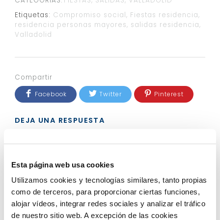
CATEGORÍAS:
FIESTAS
SALIDAS
VALLADOLID
Etiquetas:
Compromiso social
,
Fiestas residencia
,
residencia personas mayores
,
salidas residencia
,
Valladolid
Compartir
Facebook
Twitter
Pinterest
DEJA UNA RESPUESTA
Tu dirección de correo electrónico no será
publicada.
Los campos obligatorios están
marcados con
*
Esta página web usa cookies
Comentario
*
Utilizamos cookies y tecnologías similares, tanto propias
como de terceros, para proporcionar ciertas funciones,
alojar vídeos, integrar redes sociales y analizar el tráfico
de nuestro sitio web. A excepción de las cookies