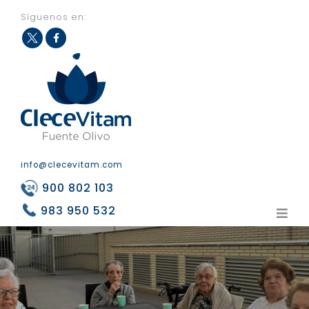
Síguenos en:
Fac
Twit
eb
ter
ook
info@clecevitam.com
900 802 103
983 950 532