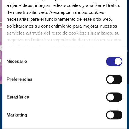
alojar vídeos, integrar redes sociales y analizar el tráfico
de nuestro sitio web. A excepción de las cookies
necesarias para el funcionamiento de este sitio web,
Nuestro
solicitaremos su consentimiento para mejorar nuestros
COMPROMISO:
servicios a través del resto de cookies; sin embargo, su
Una sociedad
negativa no limitará su experiencia de usuario en nuestra
web. Puede configurar o rechazar de forma
LIBRE de violenci …
personalizada su uso pulsando “Configuraciones”. Para
S
más información, puede consultar nuestra
Política de
Necesario
Ver más
e
Cookies.
l
e
Preferencias
c
c
i
Estadística
ó
n
Marketing
d
e
Nuestros valores