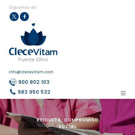
Síguenos en:
Fac
Twit
eb
ter
ook
info@clecevitam.com
900 802 103
983 950 532
ETIQUETA:
COMPROMISO
SOCIAL